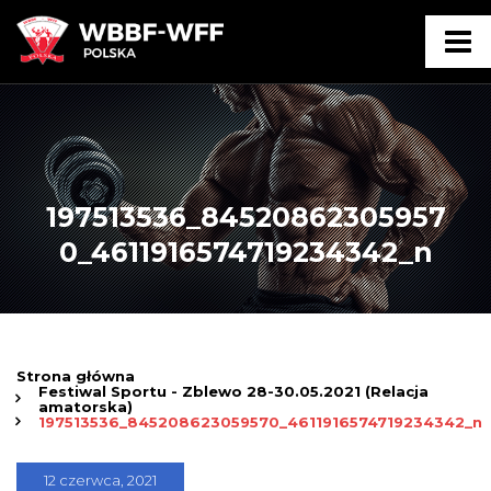
197513536_84520862305957
0_4611916574719234342_n
Strona główna
Festiwal Sportu - Zblewo 28-30.05.2021 (Relacja
amatorska)
197513536_845208623059570_4611916574719234342_n
12 czerwca, 2021