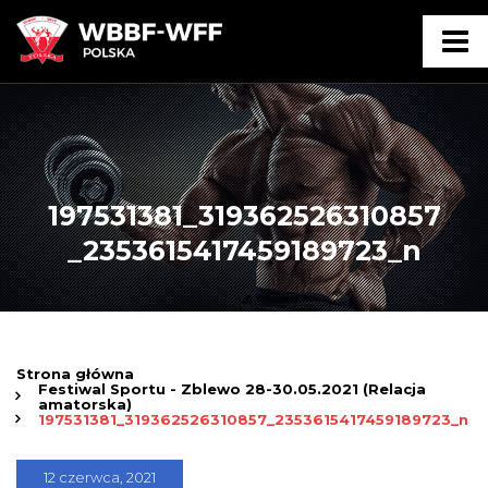
197531381_319362526310857
_2353615417459189723_n
Strona główna
Festiwal Sportu - Zblewo 28-30.05.2021 (Relacja
amatorska)
197531381_319362526310857_2353615417459189723_n
12 czerwca, 2021