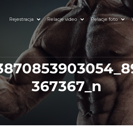
Rejestracja
Relacje video
Relacje foto
13870853903054_8
367367_n