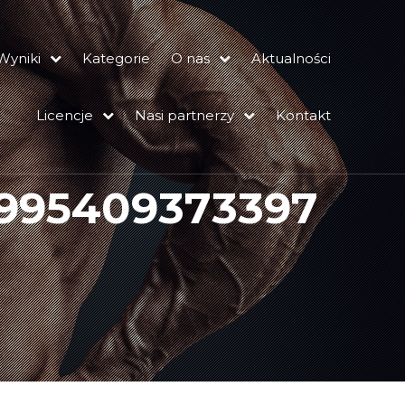
Wyniki
Kategorie
O nas
Aktualności
Licencje
Nasi partnerzy
Kontakt
995409373397