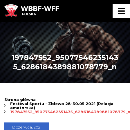
197847552_95077546235143
5_6286184389881078779_n
Strona główna
Festiwal Sportu - Zblewo 28-30.05.2021 (Relacja
amatorska)
197847552_950775462351435_6286184389881078779_
12 czerwca, 2021