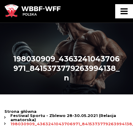
198030909_4363241043706
971_8415373779263994138_
n
Strona główna
Festiwal Sportu - Zblewo 28-30.05.2021 (Relacja
amatorska)
198030909_4363241043706971_8415373779263994138