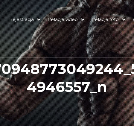
Rejestracja
Relacje video
Relacje foto
570948773049244_
4946557_n