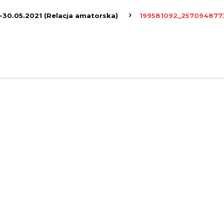
-30.05.2021 (Relacja amatorska)
199581092_25709487