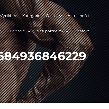
Wyniki
Kategorie
O nas
Aktualności
Licencje
Nasi partnerzy
Kontakt
584936846229