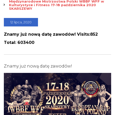
Międzynarodowe Mistrzostwa Polski WBBF WFF w
Kulturystyce i Fitness 17-18 października 2020
SKARSZEWY
12 lipca, 2020
Znamy już nową datę zawodów! Visits:852
Total: 603400
Znamy już nową datę zawodów!