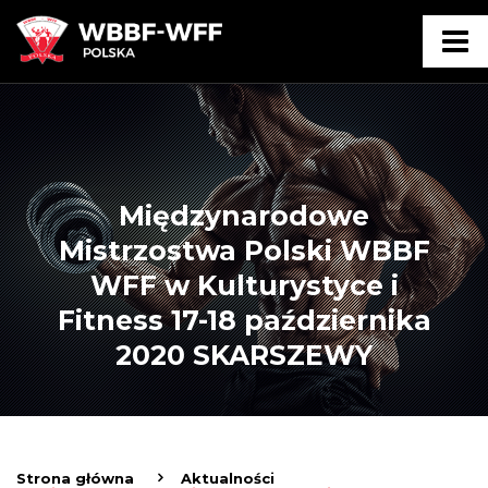
Międzynarodowe
Mistrzostwa Polski WBBF
WFF w Kulturystyce i
Fitness 17-18 października
2020 SKARSZEWY
Strona główna
Aktualności