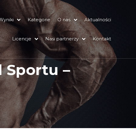
Wyniki
Kategorie
O nas
Aktualności
Licencje
Nasi partnerzy
Kontakt
l Sportu –