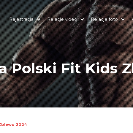
Rejestracja
Relacje video
Relacje foto
a Polski Fit Kids 
 Zblewo 2024