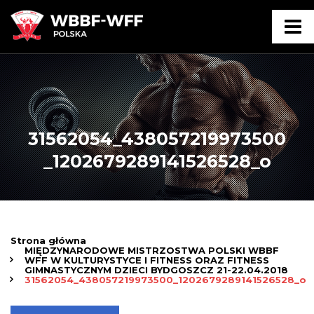
31562054_438057219973500
_1202679289141526528_o
Strona główna
MIĘDZYNARODOWE MISTRZOSTWA POLSKI WBBF
WFF W KULTURYSTYCE I FITNESS ORAZ FITNESS
GIMNASTYCZNYM DZIECI BYDGOSZCZ 21-22.04.2018
31562054_438057219973500_1202679289141526528_o